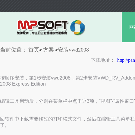
网
当前位置：
首页
方案
安装vwd2008
>
>
下载地址：
http://p
按顺序安装，第1步安装vwd2008，第2步安装VWD_RV_Addo
2008 Express Edition
编辑工具启动后，分别在菜单栏中点击这3项，
“视图”-“属性窗口
回软件中下载需要修改的打印格式文件，然后在编辑工具菜单栏选
了。